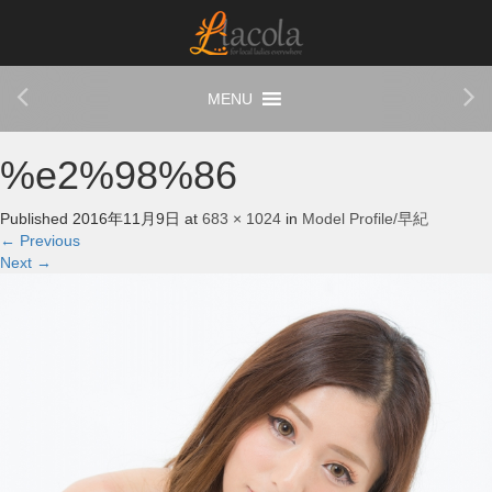
%e2%98%86
Published
2016年11月9日
at
683 × 1024
in
Model Profile/早紀
←
Previous
Next
→