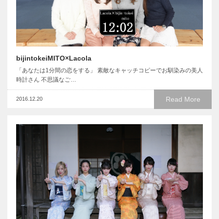
bijintokeiMITO×Lacola
「あなたは1分間の恋をする」 素敵なキャッチコピーでお馴染みの美人
時計さん 不思議なご…
Read More
2016.12.20