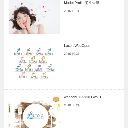
Model Profile/竹生朱里
2016.11.01
LacolaWebOpen
2016.10.31
waoconCHANNEL/vol.1
2018.05.24