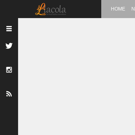
HOME
N