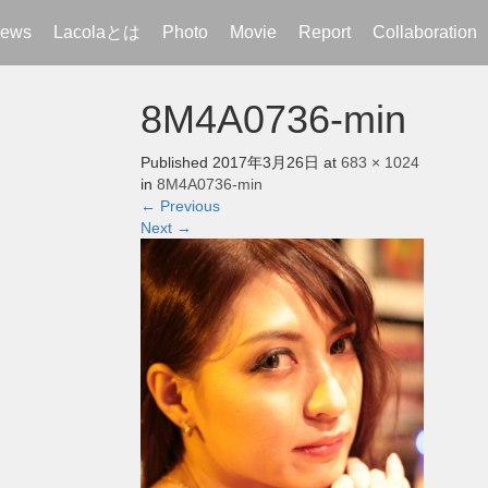
ews
Lacolaとは
Photo
Movie
Report
Collaboration
8M4A0736-min
Published
2017年3月26日
at
683 × 1024
in
8M4A0736-min
←
Previous
Next
→