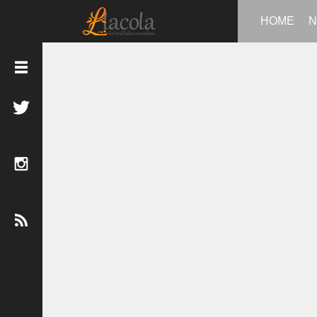
HOME
N