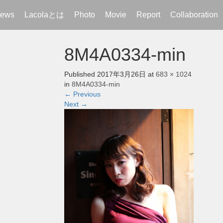
ews
Lacolaとは
Photo
Movie
Report
Collaboration
8M4A0334-min
Published
2017年3月26日
at
683 × 1024
in
8M4A0334-min
←
Previous
Next
→