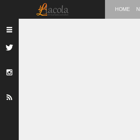
HOME
N