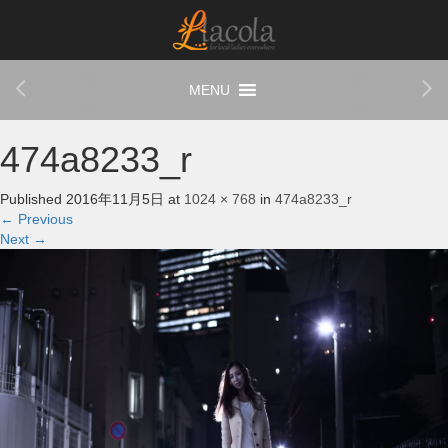
474a8233_r
Published
2016年11月5日
at
1024 × 768
in
474a8233_r
←
Previous
Next
→