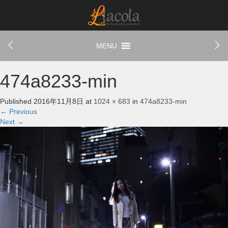
474a8233-min
Published
2016年11月8日
at
1024 × 683
in
474a8233-min
←
Previous
Next
→