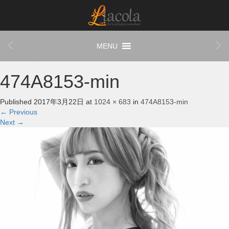
474A8153-min
Published
2017年3月22日
at
1024 × 683
in
474A8153-min
←
Previous
Next
→