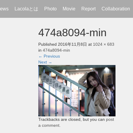
ews
Lacolaとは
Photo
Movie
Report
Collaboration
474a8094-min
Published
2016年11月8日
at
1024 × 683
in
474a8094-min
←
Previous
Next
→
Trackbacks are closed, but you can
post
a comment
.