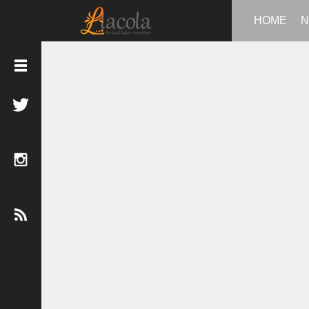
HOME
N