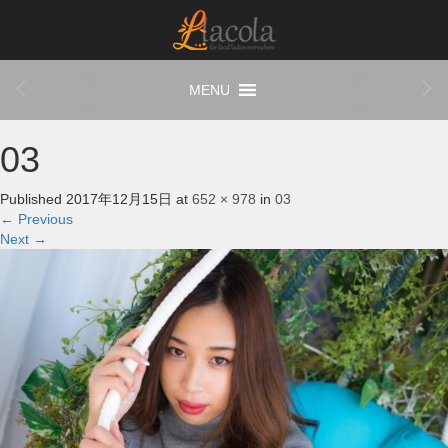
03
Published
2017年12月15日
at
652 × 978
in
03
←
Previous
Next
→