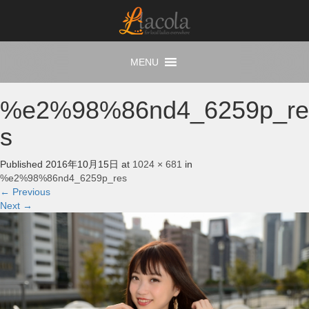
%e2%98%86nd4_6259p_re
s
Published
2016年10月15日
at
1024 × 681
in
%e2%98%86nd4_6259p_res
←
Previous
Next
→