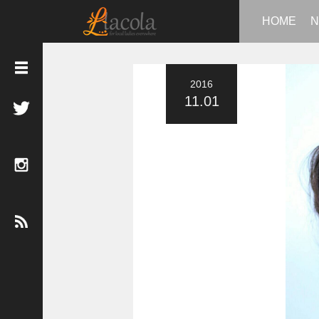
HOME
N
2016
11.01