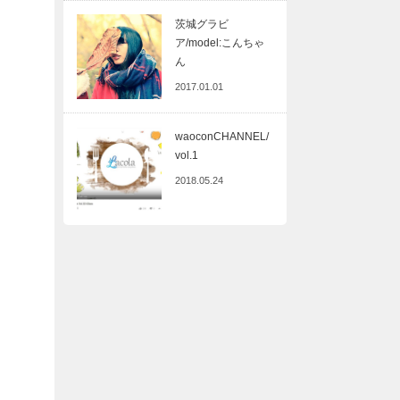
茨城グラビ
ア/model:こんちゃ
ん
2017.01.01
waoconCHANNEL/
vol.1
2018.05.24