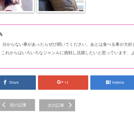
A
、分からない事があったらぜひ聞いてください、あとは食べる事が大好
す、これからはいろいろなジャンルに挑戦し活躍したいと思っています、
Share
+1
Hatena
前の記事
次の記事