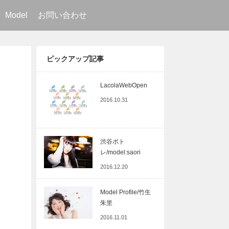
Model
お問い合わせ
ピックアップ記事
LacolaWebOpen
2016.10.31
渋谷ポト
レ/model:saori
2016.12.20
Model Profile/竹生
朱里
2016.11.01